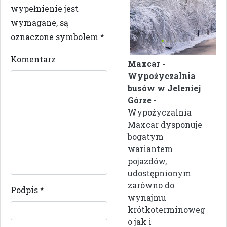
wypełnienie jest
wymagane, są
oznaczone symbolem
*
Komentarz
Maxcar -
Wypożyczalnia
busów w Jeleniej
Górze
-
Wypożyczalnia
Maxcar dysponuje
bogatym
wariantem
pojazdów,
udostępnionym
zarówno do
Podpis
*
wynajmu
krótkoterminoweg
o jak i