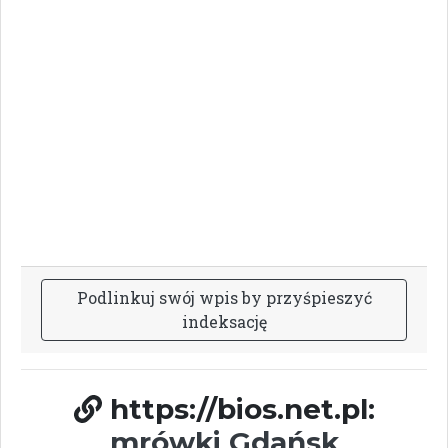
P
o
d
l
i
n
k
u
j
s
w
ó
j
w
p
i
s
b
y
p
r
z
y
ś
p
i
e
s
z
y
ć
i
n
d
e
k
s
a
c
j
ę
https://bios.net.pl:
mrówki Gdańsk