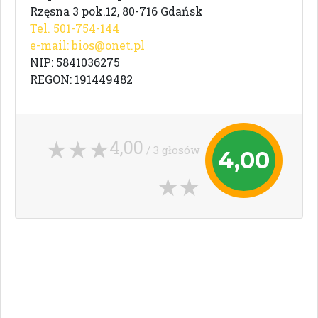
Rzęsna 3 pok.12, 80-716 Gdańsk
Tel. 501-754-144
e-mail:
bios@onet.pl
NIP: 5841036275
REGON: 191449482
4,00
/ 3 głosów
4,00