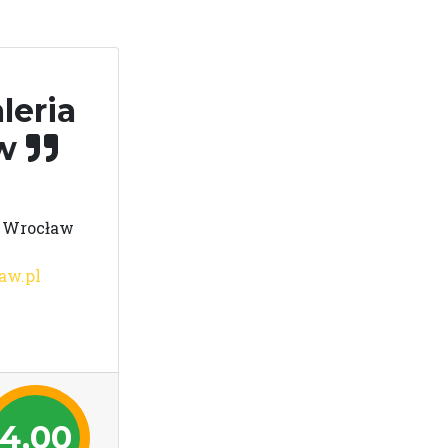
leria
aw
3 Wrocław
aw.pl
4,00