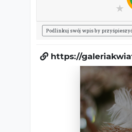
P
o
d
l
i
n
k
u
j
s
w
ó
j
w
p
i
s
b
y
p
r
z
y
ś
p
i
e
s
z
y
https://galeriakwi