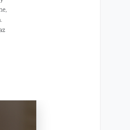
ne,
.
az