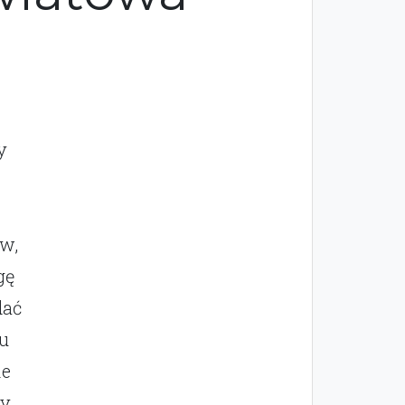
y
w,
gę
dać
u
ie
ty