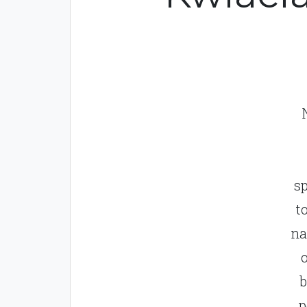
s
t
na
b
p