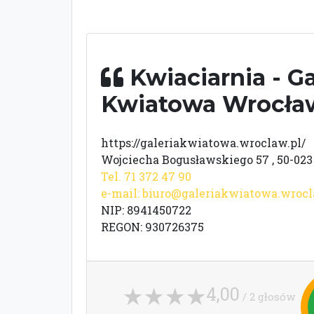
Kwiaciarnia - Ga
Kwiatowa Wrocł
https://galeriakwiatowa.wroclaw.pl/
Wojciecha Bogusławskiego 57 , 50-02
Tel. 71 372 47 90
e-mail:
biuro@galeriakwiatowa.wrocl
NIP: 8941450722
REGON: 930726375
4,00
/ 2 głosów