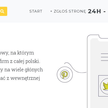
24H 
START
+ ZGŁOŚ STRONĘ
P
towy, na którym
rm z całej polski.
y na wiele głónych
tać z wewnętrznej