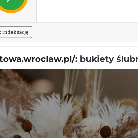
ć
i
n
d
e
k
s
a
c
j
ę
atowa.wroclaw.pl/:
bukiety ślu