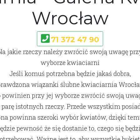
Wrocław
71 372 47 90
Na jakie rzeczy należy zwrócić swoją uwagę prz
wyborze kwiaciarni
Jeśli komuś potrzebna będzie jakaś dobra,
prawdzona wiązanki ślubne kwiaciarnia Wrocła
o powinien przy jej wyborze zwrócić swoją uwa
 parę istotnych rzeczy. Przede wszystkim posia
ona powinna szeroki wybór kwiatów, dzięki tem
ędzie pewność że się dostanie to, czego się będz
otrzebować. Ważne jest to, aby wszystkie bukie