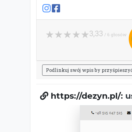
3,33
/ 6 głosów
P
o
d
l
i
n
k
u
j
s
w
ó
j
w
p
i
s
b
y
p
r
z
y
ś
p
i
e
s
z
y
https://dezyn.pl/:
u