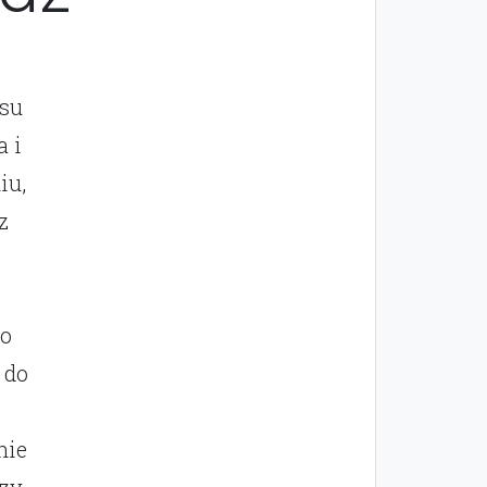
esu
a i
iu,
z
do
 do
nie
rzy