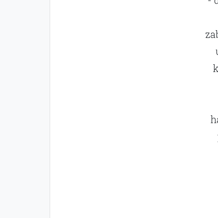
za
k
h