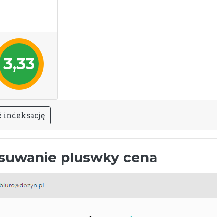
3,33
ć
i
n
d
e
k
s
a
c
j
ę
suwanie pluswky cena