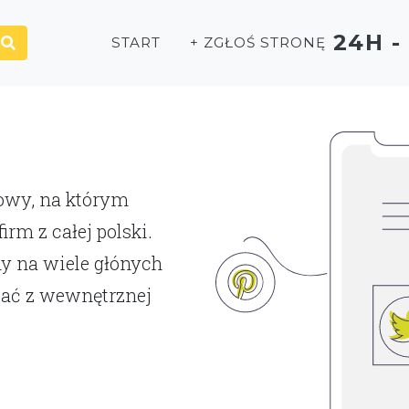
24H 
START
+ ZGŁOŚ STRONĘ
P
towy, na którym
rm z całej polski.
y na wiele głónych
tać z wewnętrznej