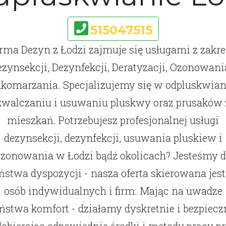
515047515
rma Dezyn z Łodzi zajmuje się usługami z zakr
zynsekcji, Dezynfekcji, Deratyzacji, Ozonowani
komarzania. Specjalizujemy się w odpluskwian
zwalczaniu i usuwaniu pluskwy oraz prusaków 
mieszkań. Potrzebujesz profesjonalnej usługi
dezynsekcji, dezynfekcji, usuwania pluskiew i
zonowania w Łodzi bądź okolicach? Jesteśmy 
ństwa dyspozycji - nasza oferta skierowana jest
osób indywidualnych i firm. Mając na uwadze
ństwa komfort - działamy dyskretnie i bezpiecz
dobierając odpowiednie środki i metody pracy p