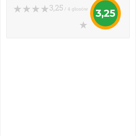
3,25
/ 4 głosów
3,25