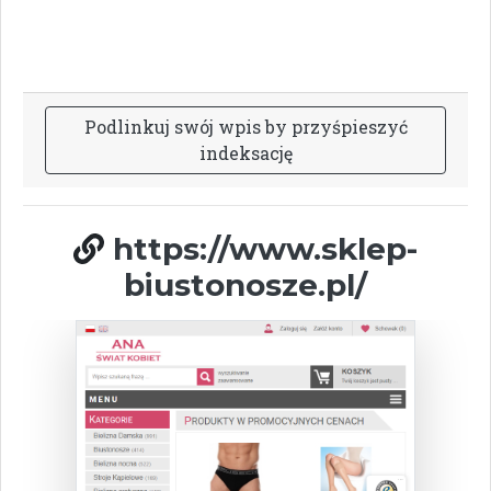
P
o
d
l
i
n
k
u
j
s
w
ó
j
w
p
i
s
b
y
p
r
z
y
ś
p
i
e
s
z
y
ć
i
n
d
e
k
s
a
c
j
ę
https://www.sklep-
biustonosze.pl/