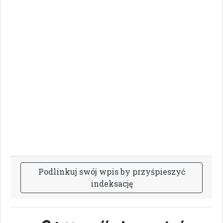
P
o
d
l
i
n
k
u
j
s
w
ó
j
w
p
i
s
b
y
p
r
z
y
ś
p
i
e
s
z
y
ć
i
n
d
e
k
s
a
c
j
ę