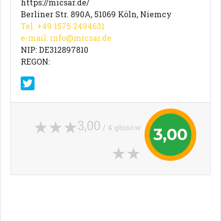
https://micsar.de/
Berliner Str. 890A, 51069 Köln, Niemcy
Tel. +49 1575 2494631
e-mail:
info@micsar.de
NIP: DE312897810
REGON:
3,00
/ 4 głosów
3,00