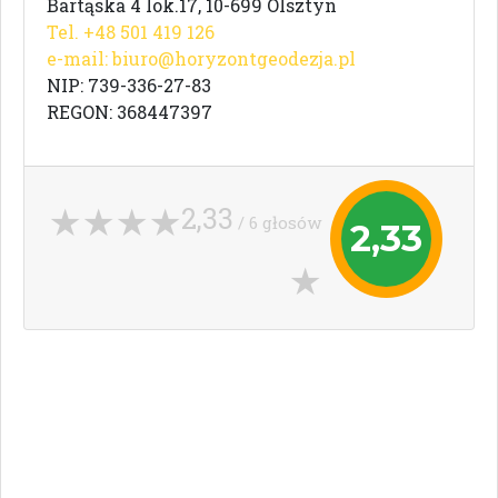
Bartąska 4 lok.17, 10-699 Olsztyn
Tel. +48 501 419 126
e-mail:
biuro@horyzontgeodezja.pl
NIP: 739-336-27-83
REGON: 368447397
2,33
/ 6 głosów
2,33