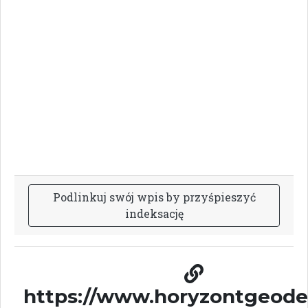
P
o
d
l
i
n
k
u
j
s
w
ó
j
w
p
i
s
b
y
p
r
z
y
ś
p
i
e
s
z
y
ć
i
n
d
e
k
s
a
c
j
ę
https://www.horyzontgeodez