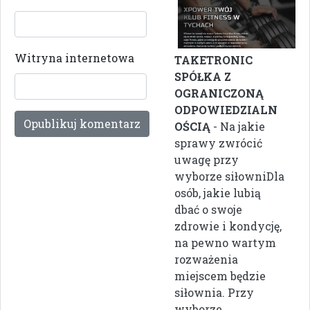
Witryna internetowa
TAKETRONIC
SPÓŁKA Z
OGRANICZONĄ
ODPOWIEDZIALN
OŚCIĄ
- Na jakie
sprawy zwrócić
uwagę przy
wyborze siłowniDla
osób, jakie lubią
dbać o swoje
zdrowie i kondycję,
na pewno wartym
rozważenia
miejscem będzie
siłownia. Przy
wyborze ...