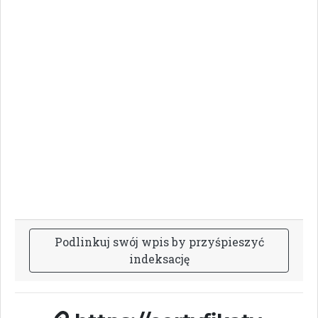
P
o
d
l
i
n
k
u
j
s
w
ó
j
w
p
i
s
b
y
p
r
z
y
ś
p
i
e
s
z
y
ć
i
n
d
e
k
s
a
c
j
ę