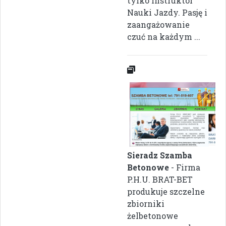
tylko Instruktor
Nauki Jazdy. Pasję i
zaangażowanie
czuć na każdym ...
Sieradz Szamba
Betonowe
- Firma
P.H.U. BRAT-BET
produkuje szczelne
zbiorniki
żelbetonowe