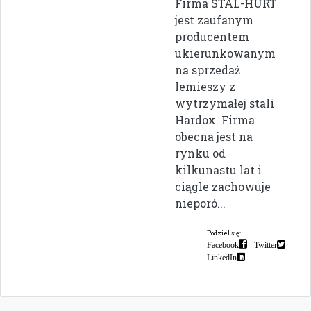
Firma STAL-HURT
jest zaufanym
producentem
ukierunkowanym
na sprzedaż
lemieszy z
wytrzymałej stali
Hardox. Firma
obecna jest na
rynku od
kilkunastu lat i
ciągle zachowuje
nieporó...
Podziel się:
Facebook
Twitter
LinkedIn