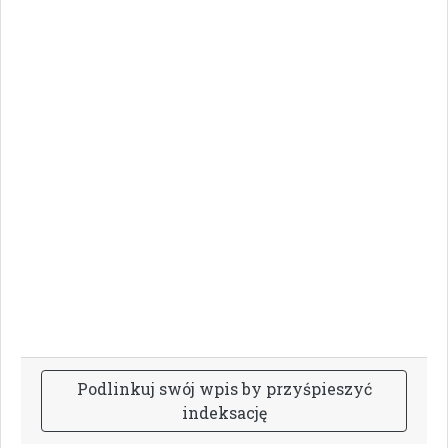
P
o
d
l
i
n
k
u
j
s
w
ó
j
w
p
i
s
b
y
p
r
z
y
ś
p
i
e
s
z
y
ć
i
n
d
e
k
s
a
c
j
ę