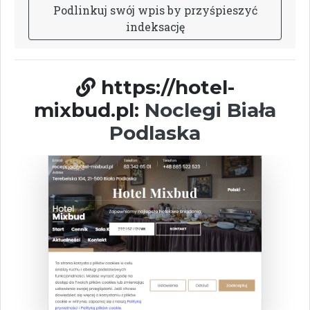
P
o
d
l
i
n
k
u
j
s
w
ó
j
w
p
i
s
b
y
p
r
z
y
ś
p
i
e
s
z
y
ć
i
n
d
e
k
s
a
c
j
ę
https://hotel-
mixbud.pl:
Noclegi Biała
Podlaska