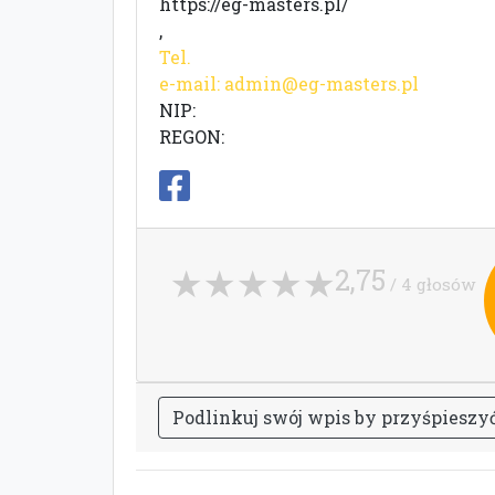
https://eg-masters.pl/
,
Tel.
e-mail:
admin@eg-masters.pl
NIP:
REGON:
2,75
/ 4 głosów
P
o
d
l
i
n
k
u
j
s
w
ó
j
w
p
i
s
b
y
p
r
z
y
ś
p
i
e
s
z
y