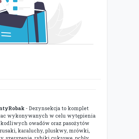
ntyRobak
- Dezynsekcja to komplet
rac wykonywanych w celu wytępienia
zkodliwych owadów oraz pasożytów
prusaki, karaluchy, pluskwy, mrówki,
y, szerszenie, rybiki cukrowe, pchły,