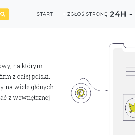
24H 
START
+ ZGŁOŚ STRONĘ
P
towy, na którym
rm z całej polski.
y na wiele głónych
tać z wewnętrznej