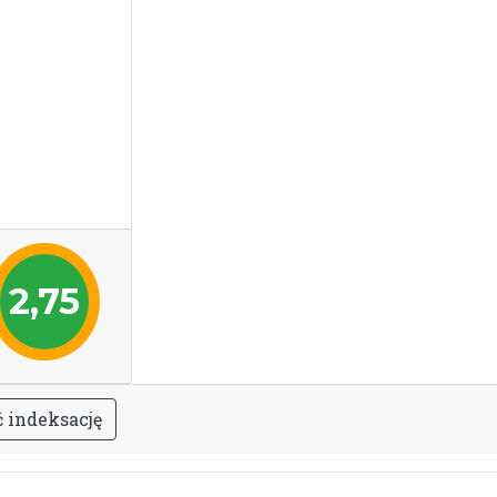
2,75
ć
i
n
d
e
k
s
a
c
j
ę