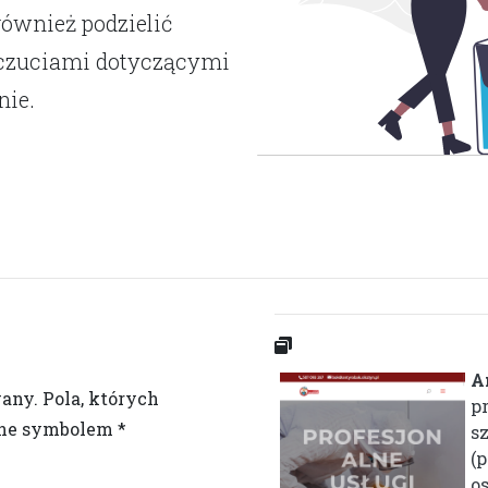
również podzielić
dczuciami dotyczącymi
nie.
A
wany.
Pola, których
p
one symbolem
*
s
(
os