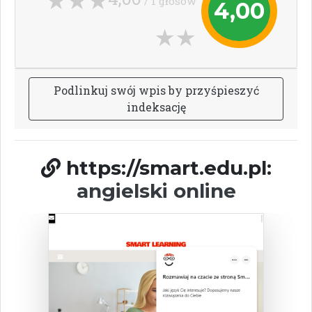
/ 1 głosów
4,00
P
o
d
l
i
n
k
u
j
s
w
ó
j
w
p
i
s
b
y
p
r
z
y
ś
p
i
e
s
z
y
ć
i
n
d
e
k
s
a
c
j
ę
https://smart.edu.pl:
angielski online