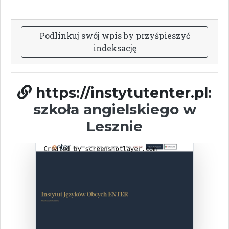
P
o
d
l
i
n
k
u
j
s
w
ó
j
w
p
i
s
b
y
p
r
z
y
ś
p
i
e
s
z
y
ć
i
n
d
e
k
s
a
c
j
ę
https://instytutenter.pl:
szkoła angielskiego w
Lesznie