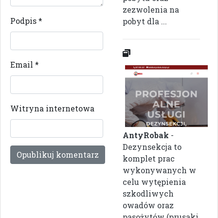
zezwolenia na
Podpis
*
pobyt dla ...
Email
*
Witryna internetowa
AntyRobak
-
Dezynsekcja to
komplet prac
wykonywanych w
celu wytępienia
szkodliwych
owadów oraz
pasożytów (prusaki,