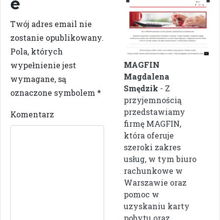
e
Twój adres email nie
zostanie opublikowany.
Pola, których
MAGFIN
wypełnienie jest
Magdalena
wymagane, są
Smędzik
- Z
oznaczone symbolem
*
przyjemnością
przedstawiamy
Komentarz
firmę MAGFIN,
która oferuje
szeroki zakres
usług, w tym biuro
rachunkowe w
Warszawie oraz
pomoc w
uzyskaniu karty
pobytu oraz