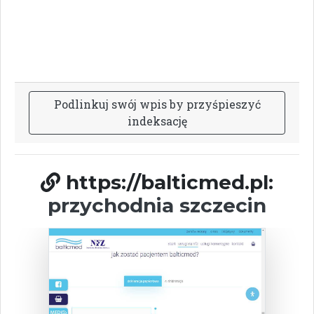
P
o
d
l
i
n
k
u
j
s
w
ó
j
w
p
i
s
b
y
p
r
z
y
ś
p
i
e
s
z
y
ć
i
n
d
e
k
s
a
c
j
ę
https://balticmed.pl:
przychodnia szczecin