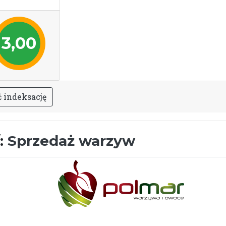
3,00
ć
i
n
d
e
k
s
a
c
j
ę
/:
Sprzedaż warzyw