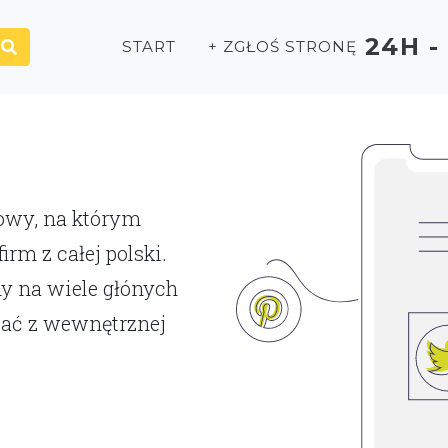
24H 
START
+ ZGŁOŚ STRONĘ
P
towy, na którym
rm z całej polski.
y na wiele głónych
tać z wewnętrznej