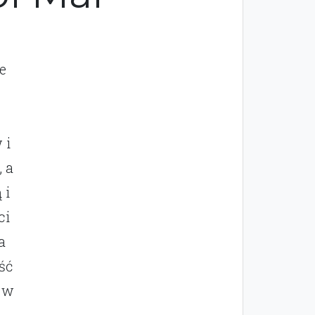
e
 i
 a
 i
ci
a
ść
ę w