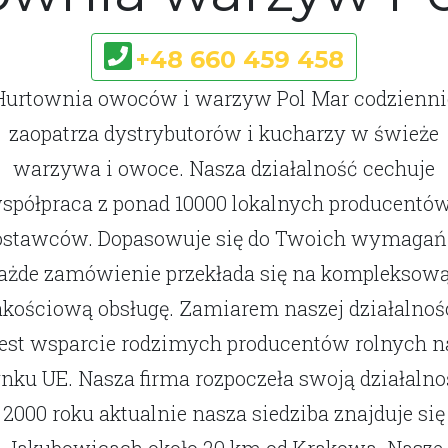
+48 660 459 458
Hurtownia owoców i warzyw Pol Mar codzienni
zaopatrza dystrybutorów i kucharzy w świeże
warzywa i owoce. Nasza działalność cechuje
spółpraca z ponad 10000 lokalnych producentów
ostawców. Dopasowuje się do Twoich wymagań,
ażde zamówienie przekłada się na kompleksową
akościową obsługę. Zamiarem naszej działalnoś
jest wsparcie rodzimych producentów rolnych n
ynku UE. Nasza firma rozpoczeła swoją działalno
2000 roku aktualnie nasza siedziba znajduje si
Jakubowicach około 20 km od Krakowa. Nasze