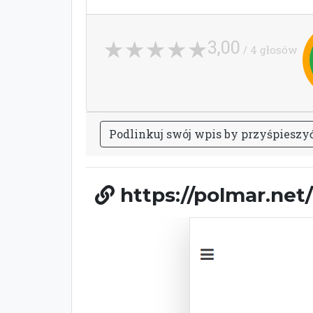
3,00
/ 4 głosów
P
o
d
l
i
n
k
u
j
s
w
ó
j
w
p
i
s
b
y
p
r
z
y
ś
p
i
e
s
z
y
https://polmar.net