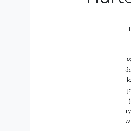
w
d
k
j
r
w 