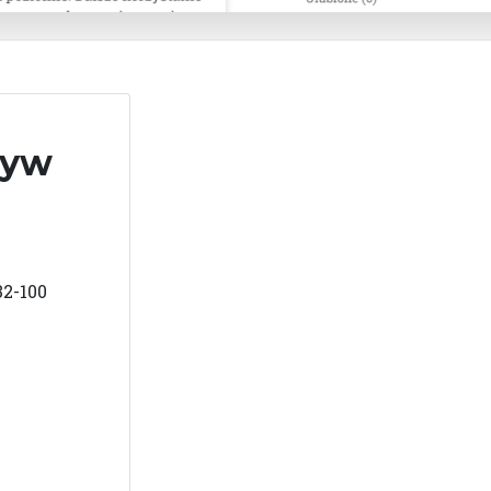
zyw
32-100