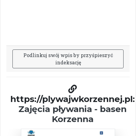
P
o
d
l
i
n
k
u
j
s
w
ó
j
w
p
i
s
b
y
p
r
z
y
ś
p
i
e
s
z
y
ć
i
n
d
e
k
s
a
c
j
ę
https://plywajwkorzennej.pl:
Zajęcia pływania - basen
Korzenna