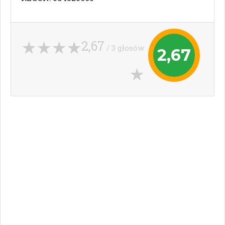
2,67
/ 3 głosów
2,67