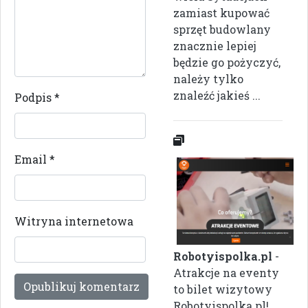
zamiast kupować
sprzęt budowlany
znacznie lepiej
będzie go pożyczyć,
należy tylko
znaleźć jakieś ...
Podpis
*
Email
*
Witryna internetowa
Robotyispolka.pl
-
Atrakcje na eventy
to bilet wizytowy
Robotyispolka.pl!