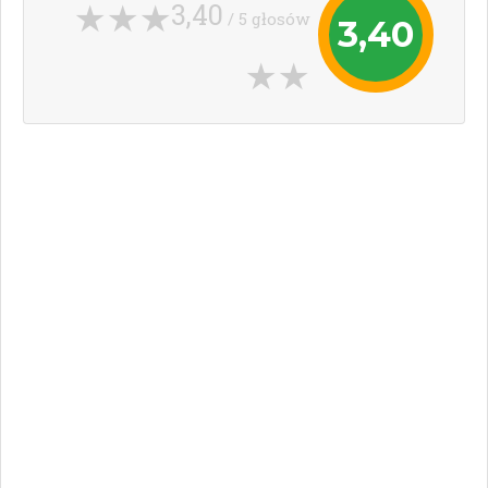
3,40
/ 5 głosów
3,40