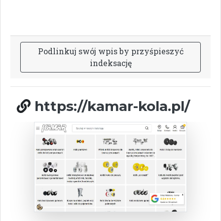
P
o
d
l
i
n
k
u
j
s
w
ó
j
w
p
i
s
b
y
p
r
z
y
ś
p
i
e
s
z
y
ć
i
n
d
e
k
s
a
c
j
ę
https://kamar-kola.pl/