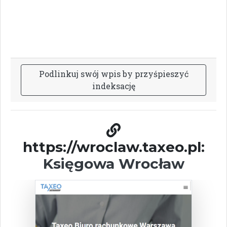
P
o
d
l
i
n
k
u
j
s
w
ó
j
w
p
i
s
b
y
p
r
z
y
ś
p
i
e
s
z
y
ć
i
n
d
e
k
s
a
c
j
ę
https://wroclaw.taxeo.pl:
Księgowa Wrocław