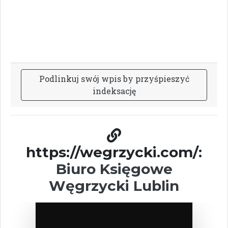
P
o
d
l
i
n
k
u
j
s
w
ó
j
w
p
i
s
b
y
p
r
z
y
ś
p
i
e
s
z
y
ć
i
n
d
e
k
s
a
c
j
ę
https://wegrzycki.com/:
Biuro Księgowe
Węgrzycki Lublin