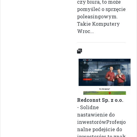
czy biura, to może
pomyśleć o sprzęcie
poleasingowym.
Takie Komputery
Wroc...
Redconst Sp. z o.o.
- Solidne
nastawienie do
inwestorówProfesjo
nalne podejście do
inwestorów to znak