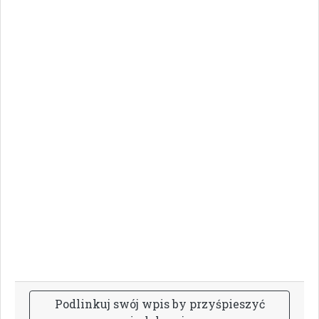
P
o
d
l
i
n
k
u
j
s
w
ó
j
w
p
i
s
b
y
p
r
z
y
ś
p
i
e
s
z
y
ć