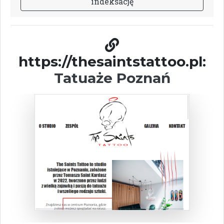
i
n
d
e
k
s
a
c
j
ę
https://thesaintstattoo.pl:
Tatuaże Poznań