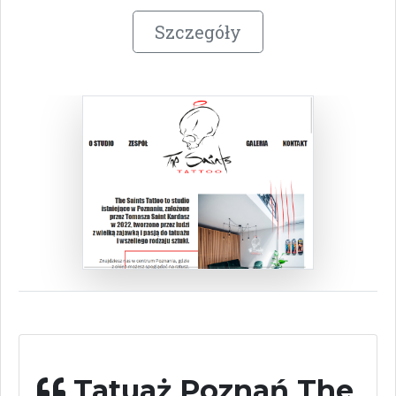
Szczegóły
Tatuaż Poznań The