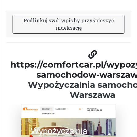
P
o
d
l
i
n
k
u
j
s
w
ó
j
w
p
i
s
b
y
p
r
z
y
ś
p
i
e
s
z
y
ć
i
n
d
e
k
s
a
c
j
ę
https://comfortcar.pl/wypoz
samochodow-warszaw
Wypożyczalnia samoch
Warszawa