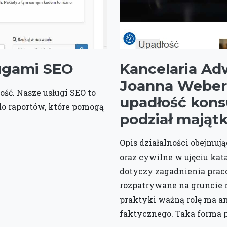
ługami SEO
Kancelaria A
Joanna Weber 
ść. Nasze usługi SEO to
upadłość kons
do raportów, które pomogą
podział mająt
Opis działalności obejmuj
oraz cywilne w ujęciu ka
dotyczy zagadnienia prac
rozpatrywane na gruncie 
praktyki ważną rolę ma a
faktycznego. Taka forma p