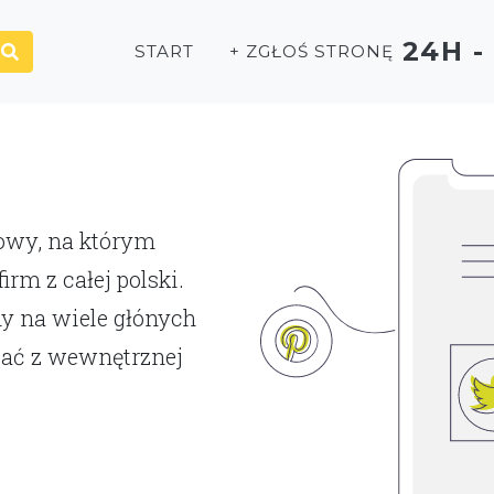
24H 
START
+ ZGŁOŚ STRONĘ
P
towy, na którym
rm z całej polski.
y na wiele głónych
tać z wewnętrznej