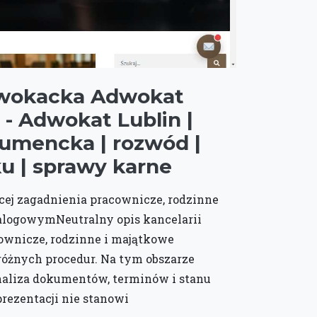
dwokacka Adwokat
- Adwokat Lublin |
umencka | rozwód |
ku | sprawy karne
ącej zagadnienia pracownicze, rodzinne
talogowymNeutralny opis kancelarii
ownicze, rodzinne i majątkowe
różnych procedur. Na tym obszarze
naliza dokumentów, terminów i stanu
rezentacji nie stanowi