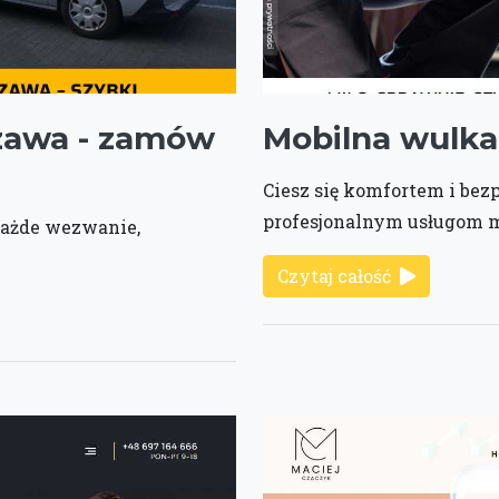
awa - zamów
Mobilna wulka
Ciesz się komfortem i be
profesjonalnym usługom 
każde wezwanie,
Czytaj całość